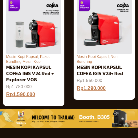
Mesin Kopi Kapsul
,
Paket
Mesin Kopi Kapsul
,
Non
Bundling Mesin Kopi
Bundling
MESIN KOPI KAPSUL
MESIN KOPI KAPSUL
COFEA IGIS V24 Red +
COFEA IGIS V24+ Red
Explorer V08
Rp
1.550.000
Rp
1.780.000
Rp
1.290.000
Rp
1.590.000