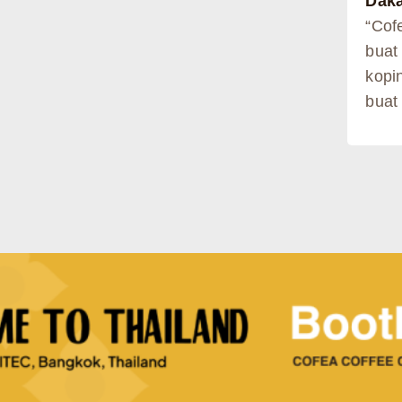
Daka
“Cof
buat 
kopi
buat