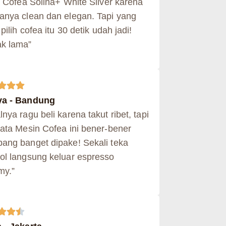
h Cofea Solina+ White Silver karena
anya clean dan elegan. Tapi yang
 pilih cofea itu 30 detik udah jadi!
k lama”
a - Bandung
nya ragu beli karena takut ribet, tapi
yata Mesin Cofea ini bener-bener
ang banget dipake! Sekali teka
ol langsung keluar espresso
my.”