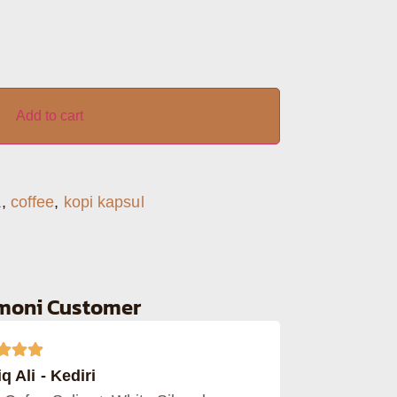
Add to cart
a
,
coffee
,
kopi kapsul
imoni Customer
q Ali - Kediri