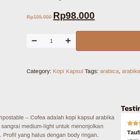
Rp
98.000
Rp
105.000
Category:
Kopi Kapsul
Tags:
arabica
,
arabik
Test
ostable – Cofea adalah kopi kapsul arabika
i sangrai medium-light untuk menonjolkan
Taufi
. Profil yang halus dengan body ringan,