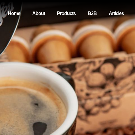
Home
About
Products
B2B
Articles