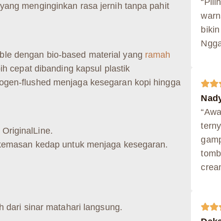
“Pili
yang menginginkan rasa jernih tanpa pahit
warn
bikin
Ngga
le dengan bio-based material yang
ramah
bih cepat dibanding kapsul plastik
ogen-flushed menjaga kesegaran kopi hingga
Nady
“Awal
tern
OriginalLine.
gamp
n kemasan kedap untuk menjaga kesegaran.
tomb
crea
h dari sinar matahari langsung.