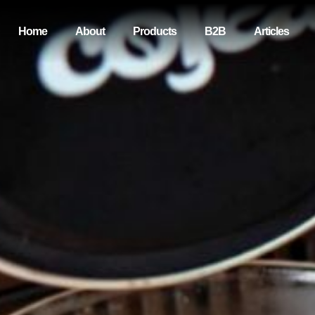
Home
About
Products
B2B
Articles