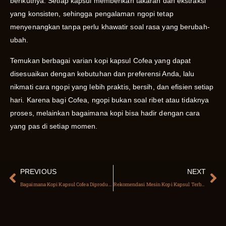
berikutnya. Setiap kapsul memberikan takaran dan ekstraksi
yang konsisten, sehingga pengalaman ngopi tetap
menyenangkan tanpa perlu khawatir soal rasa yang berubah-
ubah.
Temukan berbagai varian kopi kapsul Cofea yang dapat
disesuaikan dengan kebutuhan dan preferensi Anda, lalu
nikmati cara ngopi yang lebih praktis, bersih, dan efisien setiap
hari. Karena bagi Cofea, ngopi bukan soal ribet atau tidaknya
proses, melainkan bagaimana kopi bisa hadir dengan cara
yang pas di setiap momen.
PREVIOUS
NEXT
Bagaimana Kopi Kapsul Cofea Diproduksi?
Rekomendasi Mesin Kopi Kapsul Terbaik: Cofea Igis V24+ Red untuk Kopi Praktis Setiap Hari