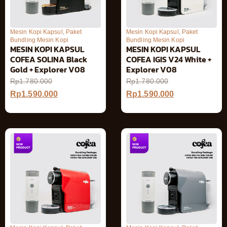
Mesin Kopi Kapsul
,
Paket
Mesin Kopi Kapsul
,
Paket
Bundling Mesin Kopi
Bundling Mesin Kopi
MESIN KOPI KAPSUL
MESIN KOPI KAPSUL
COFEA SOLINA Black
COFEA IGIS V24 White +
Gold + Explorer V08
Explorer V08
Rp
1.780.000
Rp
1.780.000
Rp
1.590.000
Rp
1.590.000