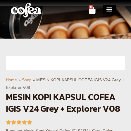
0
Contact Us
Home
»
Shop
»
MESIN KOPI KAPSUL COFEA IGIS V24 Grey +
Explorer V08
MESIN KOPI KAPSUL COFEA
IGIS V24 Grey + Explorer V08
Bundling Mesin Kopi Kapsul Cofea IGIS V24+ Grey Color