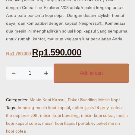
dengan Cofea The Explorer V08 adalah paket lengkap untuk
Anda para pencinta kopi sejati. Dengan desain stylish, hemat
daya, dan kompatibel dengan kapsul Nespresso®. Kombinasi
dua mesin ini menghadirkan solusi kopi kapsul yang sempurna
untuk rumah, kantor, maupun kegiatan luar perjalanan Anda.
Rp
1.590.000
Rp
1.780.000
Add to cart
Categories:
Mesin Kopi Kapsul
,
Paket Bundling Mesin Kopi
Tags:
bundling mesin kopi kapsul
,
cofea igis v24 grey
,
cofea
the explorer v08
,
mesin kopi bundling
,
mesin kopi cofea
,
mesin
kopi kapsul cofea
,
mesin kopi kapsul portable
,
paket mesin
kopi cofea