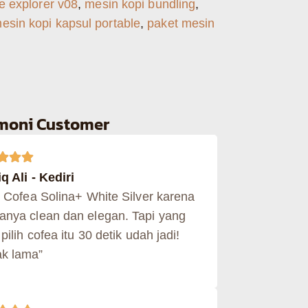
e explorer v08
,
mesin kopi bundling
,
esin kopi kapsul portable
,
paket mesin
imoni Customer
q Ali - Kediri
h Cofea Solina+ White Silver karena
anya clean dan elegan. Tapi yang
 pilih cofea itu 30 detik udah jadi!
k lama”