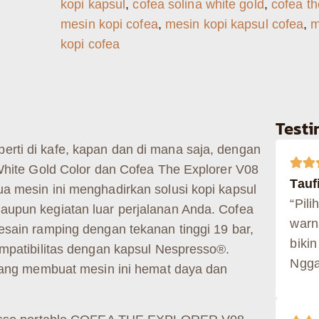
kopi kapsul
,
cofea solina white gold
,
cofea th
mesin kopi cofea
,
mesin kopi kapsul cofea
,
m
kopi cofea
Test
rti di kafe, kapan dan di mana saja, dengan
 White Gold Color dan Cofea The Explorer V08
Taufi
a mesin ini menghadirkan solusi kopi kapsul
“Pili
aupun kegiatan luar perjalanan Anda. Cofea
warn
esain ramping dengan tekanan tinggi 19 bar,
bikin
ompatibilitas dengan kapsul Nespresso®.
Ngga
 yang membuat mesin ini hemat daya dan