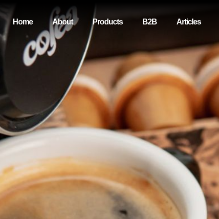
Home
About
Products
B2B
Articles