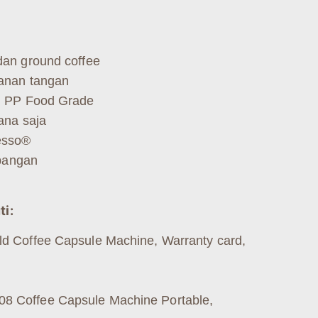
an ground coffee
anan tangan
l PP Food Grade
ana saja
esso®
apangan
ti:
 Coffee Capsule Machine, Warranty card,
 Coffee Capsule Machine Portable,