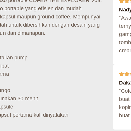
presso portable COFEA THE EXPLORER V08.
o portable yang efisien dan mudah
Nady
 kapsul maupun ground coffee. Mempunyai
“Awal
dah untuk dibersihkan dengan desain yang
tern
un dan dimanapun.
gamp
tomb
crea
talian pump
mpat
lama
Daka
lungo
“Cof
igunakan 30 menit
buat 
psule
kopi
psul pertama kali dinyalakan
buat