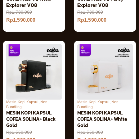
Explorer V08
Explorer V08
Rp
1.780.000
Rp
1.780.000
Rp
1.590.000
Rp
1.590.000
Mesin Kopi Kapsul
,
Non
Mesin Kopi Kapsul
,
Non
Bundling
Bundling
MESIN KOPI KAPSUL
MESIN KOPI KAPSUL
COFEA SOLINA+ Black
COFEA SOLINA+ White
Gold
Gold
Rp
1.550.000
Rp
1.550.000