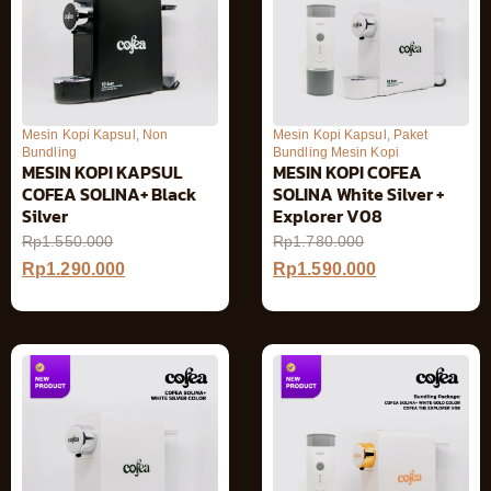
Mesin Kopi Kapsul
,
Non
Mesin Kopi Kapsul
,
Paket
Bundling
Bundling Mesin Kopi
MESIN KOPI KAPSUL
MESIN KOPI COFEA
COFEA SOLINA+ Black
SOLINA White Silver +
Silver
Explorer V08
Rp
1.550.000
Rp
1.780.000
Rp
1.290.000
Rp
1.590.000