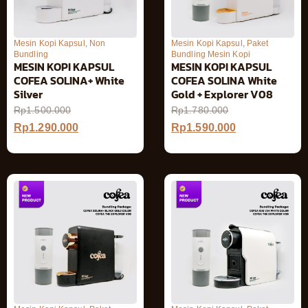
Mesin Kopi Kapsul
,
Non
Mesin Kopi Kapsul
,
Paket
Bundling
Bundling Mesin Kopi
MESIN KOPI KAPSUL
MESIN KOPI KAPSUL
COFEA SOLINA+ White
COFEA SOLINA White
Silver
Gold + Explorer V08
Rp
1.500.000
Rp
1.780.000
Rp
1.290.000
Rp
1.590.000