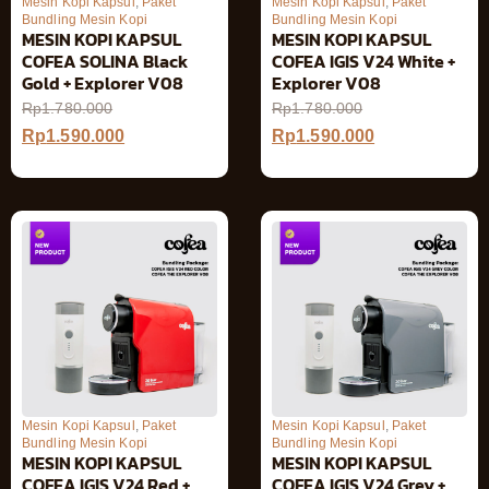
Mesin Kopi Kapsul
,
Paket
Mesin Kopi Kapsul
,
Paket
Bundling Mesin Kopi
Bundling Mesin Kopi
MESIN KOPI KAPSUL
MESIN KOPI KAPSUL
COFEA SOLINA Black
COFEA IGIS V24 White +
Gold + Explorer V08
Explorer V08
Rp
1.780.000
Rp
1.780.000
Rp
1.590.000
Rp
1.590.000
Mesin Kopi Kapsul
,
Paket
Mesin Kopi Kapsul
,
Paket
Bundling Mesin Kopi
Bundling Mesin Kopi
MESIN KOPI KAPSUL
MESIN KOPI KAPSUL
COFEA IGIS V24 Red +
COFEA IGIS V24 Grey +