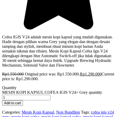
Cofea IGIS V24 adalah mesin kopi kapsul yang mudah digunakan.
Hadir dengan pilihan warna Grey yang elegan dan dengan desain
ramping dan stylish, membuat ritual minum kopi harian Anda
semakin nikmat dan efisien. Mesin Kopi Kapsul Cofea Igis V24
dilengkapi dengan fitur Automatic Switch-off jika tidak digunakan
30 menit sehingga hemat daya listrik. Upgrade Brewing Hydraulic
Mechanism, Selenoid Valve dan Flowmeter.
Rp
1.550.000
Original price was: Rp1.550.000.
Rp
1.290.000
Current
price is: Rp1.290.000.
Quantity
MESIN KOPI KAPSUL COFEA IGIS V24+ Grey quantity
Add to cart
Categories:
Mesin Kopi Kapsul
,
Non Bundling
Tags:
cofea igis v24
grey
,
mesin kopi cofea
,
mesin kopi kapsul cofea
,
mesin kopi kapsul