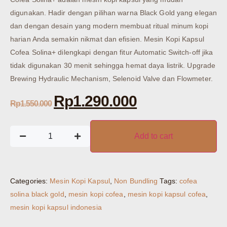
digunakan. Hadir dengan pilihan warna Black Gold yang elegan
dan dengan desain yang modern membuat ritual minum kopi
harian Anda semakin nikmat dan efisien. Mesin Kopi Kapsul
Cofea Solina+ dilengkapi dengan fitur Automatic Switch-off jika
tidak digunakan 30 menit sehingga hemat daya listrik. Upgrade
Brewing Hydraulic Mechanism, Selenoid Valve dan Flowmeter.
Rp
1.290.000
Rp
1.550.000
Add to cart
Categories:
Mesin Kopi Kapsul
,
Non Bundling
Tags:
cofea
solina black gold
,
mesin kopi cofea
,
mesin kopi kapsul cofea
,
mesin kopi kapsul indonesia