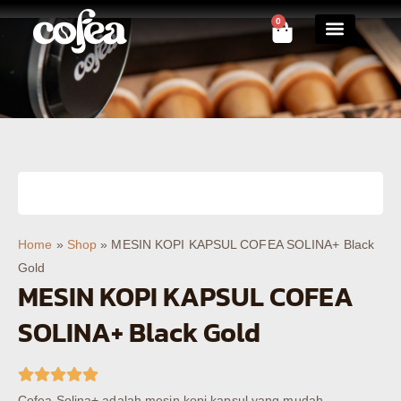
0
Contact Us
Home
»
Shop
»
MESIN KOPI KAPSUL COFEA SOLINA+ Black
Gold
MESIN KOPI KAPSUL COFEA
SOLINA+ Black Gold
Cofea Solina+ adalah mesin kopi kapsul yang mudah